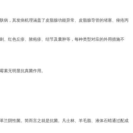
肤病，其发病机理涵盖了皮脂腺功能异常、皮脂腺导管的堵塞、痤疮丙
刺、红色丘疹、脓疱疹、结节及囊肿等，每种类型对应的外用措施不
霉素无明显抗真菌作用。
革兰阴性菌。简而言之就是抗菌。凡士林、羊毛脂、液体石蜡通过配成