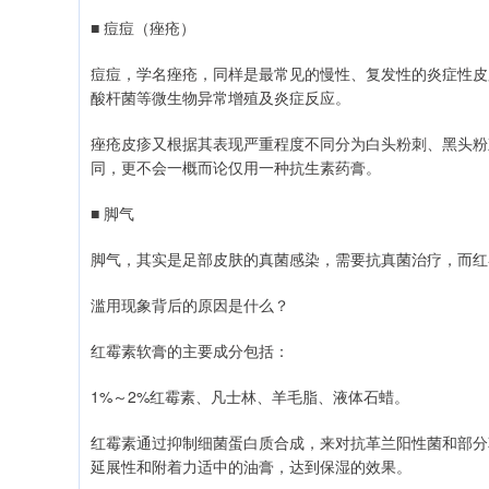
■ 痘痘（痤疮）
痘痘，学名痤疮，同样是最常见的慢性、复发性的炎症性皮
酸杆菌等微生物异常增殖及炎症反应。
痤疮皮疹又根据其表现严重程度不同分为白头粉刺、黑头粉
同，更不会一概而论仅用一种抗生素药膏。
■ 脚气
脚气，其实是足部皮肤的真菌感染，需要抗真菌治疗，而红
滥用现象背后的原因是什么？
红霉素软膏的主要成分包括：
1%～2%红霉素、凡士林、羊毛脂、液体石蜡。
红霉素通过抑制细菌蛋白质合成，来对抗革兰阳性菌和部分
延展性和附着力适中的油膏，达到保湿的效果。