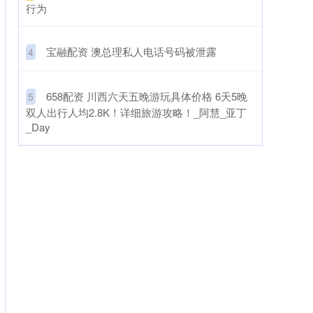
行为
​宝融配资 澳总理私人电话号码被泄露
4
​658配资 川西六天五晚游玩具体价格 6天5晚
5
双人出行人均2.8K！详细旅游攻略！_阿慧_亚丁
_Day