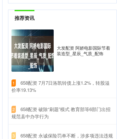
推荐资讯
大发配资 阿娇电影国际节着
装造型_星辰_气质_配饰
​658配资 7月7日洛凯转债上涨1.2%，转股溢
1
价率19.13%
​658配资 破除“刷题”模式 教育部等6部门出招
2
规范县中办学行为
​658配资 永诚保险罚单不断，涉多项违法违规
3