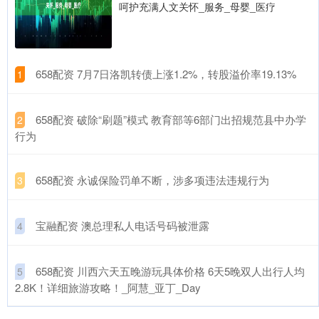
呵护充满人文关怀_服务_母婴_医疗
​658配资 7月7日洛凯转债上涨1.2%，转股溢价率19.13%
1
​658配资 破除“刷题”模式 教育部等6部门出招规范县中办学
2
行为
​658配资 永诚保险罚单不断，涉多项违法违规行为
3
​宝融配资 澳总理私人电话号码被泄露
4
​658配资 川西六天五晚游玩具体价格 6天5晚双人出行人均
5
2.8K！详细旅游攻略！_阿慧_亚丁_Day