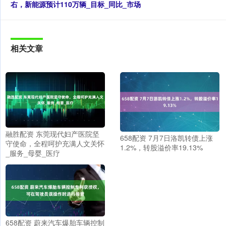
右，新能源预计110万辆_目标_同比_市场
相关文章
融胜配资 东莞现代妇产医院坚
658配资 7月7日洛凯转债上涨
守使命，全程呵护充满人文关怀
1.2%，转股溢价率19.13%
_服务_母婴_医疗
658配资 蔚来汽车爆胎车辆控制