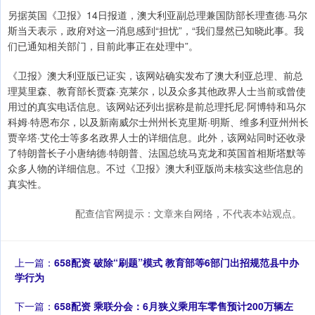
另据英国《卫报》14日报道，澳大利亚副总理兼国防部长理查德·马尔
斯当天表示，政府对这一消息感到“担忧”，“我们显然已知晓此事。我
们已通知相关部门，目前此事正在处理中”。
《卫报》澳大利亚版已证实，该网站确实发布了澳大利亚总理、前总
理莫里森、教育部长贾森·克莱尔，以及众多其他政界人士当前或曾使
用过的真实电话信息。该网站还列出据称是前总理托尼·阿博特和马尔
科姆·特恩布尔，以及新南威尔士州州长克里斯·明斯、维多利亚州州长
贾辛塔·艾伦士等多名政界人士的详细信息。此外，该网站同时还收录
了特朗普长子小唐纳德·特朗普、法国总统马克龙和英国首相斯塔默等
众多人物的详细信息。不过《卫报》澳大利亚版尚未核实这些信息的
真实性。
配查信官网提示：文章来自网络，不代表本站观点。
上一篇：
658配资 破除“刷题”模式 教育部等6部门出招规范县中办
学行为
下一篇：
658配资 乘联分会：6月狭义乘用车零售预计200万辆左