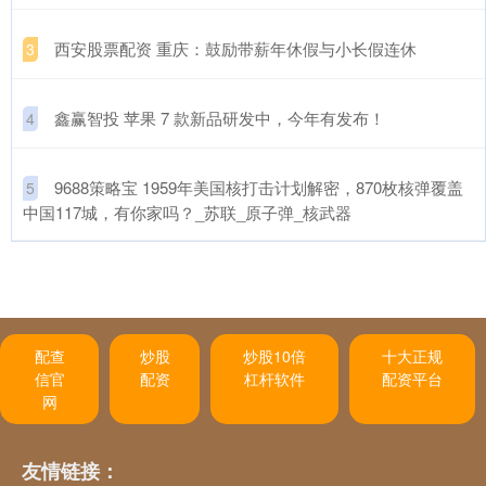
​西安股票配资 重庆：鼓励带薪年休假与小长假连休
3
​鑫赢智投 苹果 7 款新品研发中，今年有发布！
4
​9688策略宝 1959年美国核打击计划解密，870枚核弹覆盖
5
中国117城，有你家吗？_苏联_原子弹_核武器
配查
炒股
炒股10倍
十大正规
信官
配资
杠杆软件
配资平台
网
友情链接：