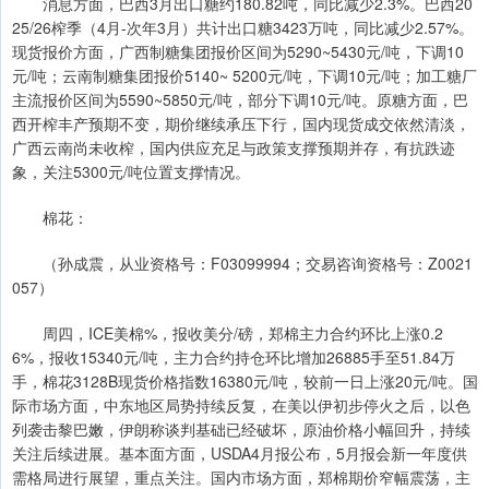
消息方面，巴西3月出口糖约180.82吨，同比减少2.3%。巴西20
25/26榨季（4月-次年3月）共计出口糖3423万吨，同比减少2.57%。
现货报价方面，广西制糖集团报价区间为5290~5430元/吨，下调10
元/吨；云南制糖集团报价5140~ 5200元/吨，下调10元/吨；加工糖厂
主流报价区间为5590~5850元/吨，部分下调10元/吨。原糖方面，巴
西开榨丰产预期不变，期价继续承压下行，国内现货成交依然清淡，
广西云南尚未收榨，国内供应充足与政策支撑预期并存，有抗跌迹
象，关注5300元/吨位置支撑情况。
棉花：
（孙成震，从业资格号：F03099994；交易咨询资格号：Z0021
057）
周四，ICE美棉%，报收美分/磅，郑棉主力合约环比上涨0.2
6%，报收15340元/吨，主力合约持仓环比增加26885手至51.84万
手，棉花3128B现货价格指数16380元/吨，较前一日上涨20元/吨。国
际市场方面，中东地区局势持续反复，在美以伊初步停火之后，以色
列袭击黎巴嫩，伊朗称谈判基础已经破坏，原油价格小幅回升，持续
关注后续进展。基本面方面，USDA4月报公布，5月报会新一年度供
需格局进行展望，重点关注。国内市场方面，郑棉期价窄幅震荡，主