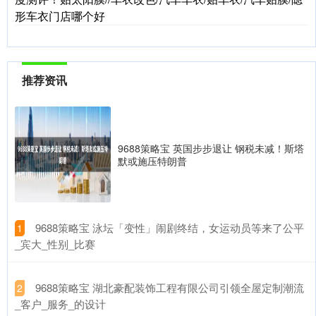
形车衣门店哪个好
推荐资讯
9688策略宝 英国步步退让 钢税未减！斯塔
默或施压特朗普
​9688策略宝 泳坛「变性」闹剧终结，女运动员等来了公平
1
_宾大_性别_比赛
​9688策略宝 湖北豪配装饰工程有限公司引领全屋定制潮流
2
_客户_服务_的设计