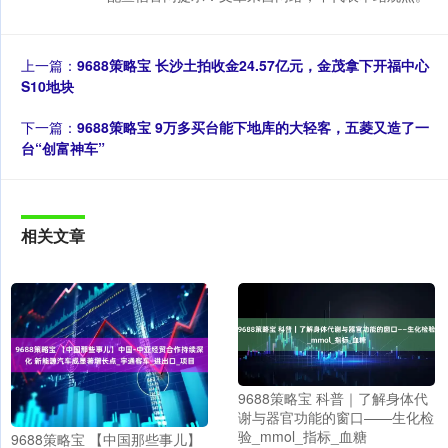
上一篇：
9688策略宝 长沙土拍收金24.57亿元，金茂拿下开福中心
S10地块
下一篇：
9688策略宝 9万多买台能下地库的大轻客，五菱又造了一
台“创富神车”
相关文章
9688策略宝 科普｜了解身体代
谢与器官功能的窗口——生化检
验_mmol_指标_血糖
9688策略宝 【中国那些事儿】