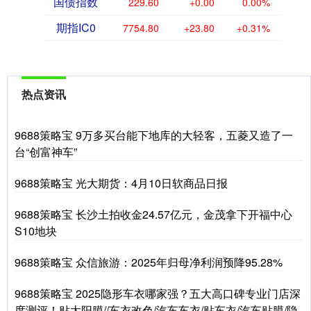
国债指数
229.60
+0.00
0.00%
期指IC0
7754.80
+23.80
+0.31%
热点资讯
9688策略宝 9万多买台能下地库的大轻客，五菱又造了一
台“创富神车”
9688策略宝 光大期货：4月10日软商品日报
9688策略宝 长沙土拍收金24.57亿元，金茂拿下开福中心
S10地块
9688策略宝 众信旅游：2025年归母净利润预降95.28%
9688策略宝 2025隐形车衣哪家强？五大高口碑专业门店深
度测评！贴太阳膜//车衣改色/汽车车衣/贴车衣/汽车贴膜/隐