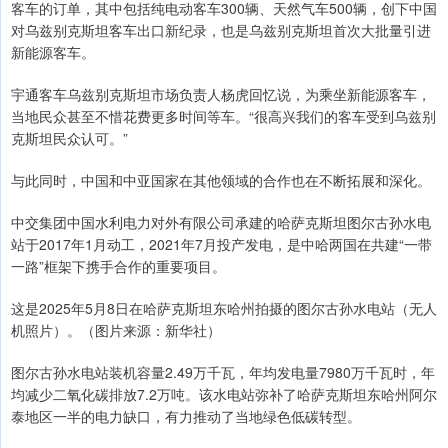
客车的订单，其中包括纯电动客车300辆、天然气车500辆，创下中国
对乌兹别克斯坦客车出口新纪录，也是乌兹别克斯坦首次大批量引进
新能源客车。
宇通客车乌兹别克斯坦市场负责人杨虎回忆说，为乘坐新能源客车，
当地民众甚至不惜花费更多时间等车。“很高兴我们的客车受到乌兹别
克斯坦民众认可。”
与此同时，中国和中亚国家在其他领域的合作也在不断拓展和深化。
中交集团中国水利电力对外有限公司承建的哈萨克斯坦图尔古孙水电
站于2017年1月动工，2021年7月投产发电，是中哈两国在共建“一带
一路”框架下携手合作的重要项目。
这是2025年5月8日在哈萨克斯坦东哈州拍摄的图尔古孙水电站（无人
机照片）。（图片来源：新华社）
图尔古孙水电站装机容量2.49万千瓦，年均发电量7980万千瓦时，年
均减少二氧化碳排放7.2万吨。该水电站弥补了哈萨克斯坦东哈州阿尔
泰地区一半的电力缺口，有力推动了当地绿色低碳转型。