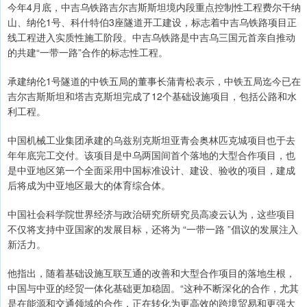
今年4月底，中吉乌铁路吉尔吉斯斯坦境内段重点控制性工程费尔干纳
山、纳伦1号、科什特伯3座隧道开工建设，标志着中吉乌铁路项目正
线工程进入实质性施工阶段。中吉乌铁路是中吉乌三国元首亲自推动
的共建“一带一路”合作的标志性工程。
承建纳伦1号隧道的中铁五局的董事长蒲青松表示，中铁五局迄今已在
吉尔吉斯斯坦和塔吉克斯坦完成了12个基础设施项目，包括公路和水
利工程。
中国机械工业集团承建的乌兹别克斯坦亚青会奥林匹克城项目也于去
年年底完工交付。该项目是中乌两国间首个落地的大型合作项目，也
是中亚地区第一个全面采用中国标准设计、建设、验收的项目，建成
后将成为中亚地区最大的体育综合体。
中国社会科学院世界经济与政治研究所研究员高凌云认为，这些项目
不仅将支持中亚国家的发展目标，还将为 “一带一路 ”倡议的发展注入
新活力。
他指出，随着基础设施互联互通的改善和大型合作项目的落地生根，
中国与中亚的经贸一体化基础更加稳固。“这种不断深化的合作，尤其
是在能源和交通领域的合作，正在转化为更高效的跨境贸易和更强大