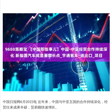
中国日报网6月20日电 近年来，中国与中亚五国的合作持续深化，经
贸往来成果丰硕，贸易额快速增长。