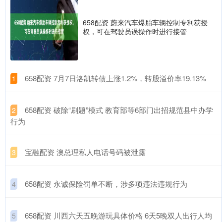
658配资 蔚来汽车爆胎车辆控制专利获授
权，可在驾驶员误操作时进行接管
​658配资 7月7日洛凯转债上涨1.2%，转股溢价率19.13%
1
​658配资 破除“刷题”模式 教育部等6部门出招规范县中办学
2
行为
​宝融配资 澳总理私人电话号码被泄露
3
​658配资 永诚保险罚单不断，涉多项违法违规行为
4
​658配资 川西六天五晚游玩具体价格 6天5晚双人出行人均
5