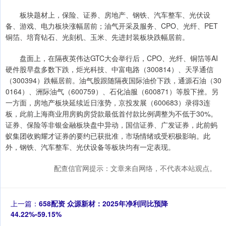
板块题材上，保险、证券、房地产、钢铁、汽车整车、光伏设
备、游戏、电力板块涨幅居前；油气开采及服务、CPO、光纤、PET
铜箔、培育钻石、光刻机、玉米、先进封装板块跌幅居前。
盘面上，在隔夜英伟达GTC大会举行后，CPO、光纤、铜箔等AI
硬件股早盘多数下跌，炬光科技、中富电路（300814）、天孚通信
（300394）跌幅居前。油气股跟随隔夜国际油价下跌，通源石油（30
0164）、洲际油气（600759）、石化油服（600871）等股下挫。另
一方面，房地产板块延续近日涨势，京投发展（600683）录得3连
板，此前上海商业用房购房贷款最低首付款比例调整为不低于30%。
证券、保险等非银金融板块盘中异动，国信证券、广发证券，此前蚂
蚁集团收购耀才证券的要约已获批准，市场情绪或受积极影响。此
外，钢铁、汽车整车、光伏设备等板块均有一定表现。
配查信官网提示：文章来自网络，不代表本站观点。
上一篇：
658配资 众源新材：2025年净利同比预降
44.22%-59.15%