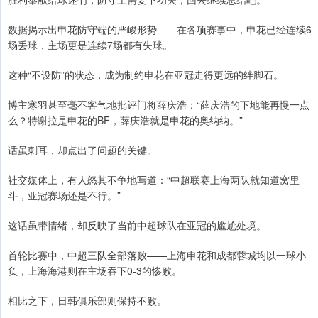
数据揭示出申花防守端的严峻形势——在各项赛事中，申花已经连续6
场丢球，主场更是连续7场都有失球。
这种“不设防”的状态，成为制约申花在亚冠走得更远的绊脚石。
博主寒羽甚至毫不客气地批评门将薛庆浩：“薛庆浩的下地能再慢一点
么？特谢拉是申花的BF，薛庆浩就是申花的奥纳纳。”
话虽刺耳，却点出了问题的关键。
社交媒体上，有人怒其不争地写道：“中超联赛上海两队就知道窝里
斗，亚冠赛场还是不行。”
这话虽带情绪，却反映了当前中超球队在亚冠的尴尬处境。
首轮比赛中，中超三队全部落败——上海申花和成都蓉城均以一球小
负，上海海港则在主场吞下0-3的惨败。
相比之下，日韩俱乐部则保持不败。