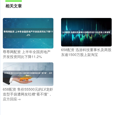
相关文章
658配资 迅游科技董事长及两股
尊尊网配资 上半年全国房地产
东逾1500万股上架淘宝
开发投资同比下降11.2%
658配资 售价55500元的LV龙虾
造型手袋遭网友吐槽“看不懂”，
店方回应→