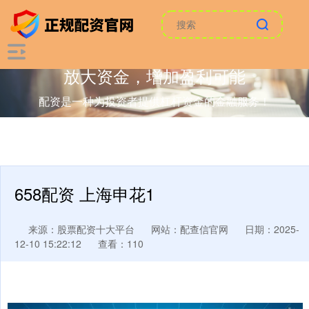
放大资金，增加盈利可能
配资是一种为投资者提供杠杆资金的金融服务！
658配资 上海申花1
来源：股票配资十大平台
网站：配查信官网
日期：2025-
12-10 15:22:12
查看：110