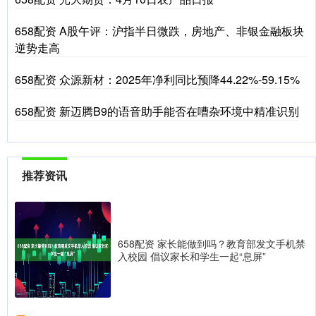
658配资 A股午评：沪指半日微跌，房地产、非银金融板块
逆势走高
658配资 众源新材：2025年净利同比预降44.22%-59.15%
658配资 新迈腾B9的语音助手能否在嘈杂环境中精准识别
推荐资讯
658配资 家长能做到吗？教育部发文手机禁
入校园 倡议家长和学生一起“息屏”