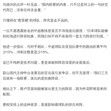
马德兴的点评一针见血：“国内联赛的内卷，只不过是对上的一句好交
代而已，没有任何含金量。”
只懂得在“窝里横”的球队，终究是走不远的。
一位不愿透露姓名的中超教练曾直言不讳地道出困境：“日本球队能够
轻松地进行阵容轮换，而我们却不得不依靠同一套主力阵容打到底。”
他进一步指出，与对手相比，中超球队在亚冠比赛中的跑动距离平均
少10%，冲刺次数更是少15%。
这已不纯粹是技术问题，更是体能和阵容深度的全面落后。
蔚山现代主帅申台龙赛后的言论虽引发争议，但不无道理：“我们三天
后就有一场联赛，派出的是轮换阵容。”
相比之下，斯卢茨基则能够派出更主力的阵容，因为申花即将迎来间
歇期。
赛程安排上的这种差异，直接影响着球队的排兵布阵。