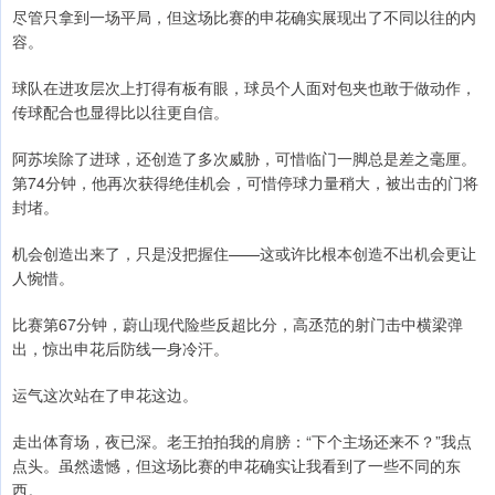
尽管只拿到一场平局，但这场比赛的申花确实展现出了不同以往的内
容。
球队在进攻层次上打得有板有眼，球员个人面对包夹也敢于做动作，
传球配合也显得比以往更自信。
阿苏埃除了进球，还创造了多次威胁，可惜临门一脚总是差之毫厘。
第74分钟，他再次获得绝佳机会，可惜停球力量稍大，被出击的门将
封堵。
机会创造出来了，只是没把握住——这或许比根本创造不出机会更让
人惋惜。
比赛第67分钟，蔚山现代险些反超比分，高丞范的射门击中横梁弹
出，惊出申花后防线一身冷汗。
运气这次站在了申花这边。
走出体育场，夜已深。老王拍拍我的肩膀：“下个主场还来不？”我点
点头。虽然遗憾，但这场比赛的申花确实让我看到了一些不同的东
西。