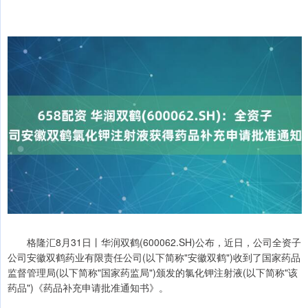
格隆汇8月31日丨华润双鹤(600062.SH)公布，近日，公司全资子
公司安徽双鹤药业有限责任公司(以下简称"安徽双鹤")收到了国家药品
监督管理局(以下简称"国家药监局")颁发的氯化钾注射液(以下简称"该
药品")《药品补充申请批准通知书》。