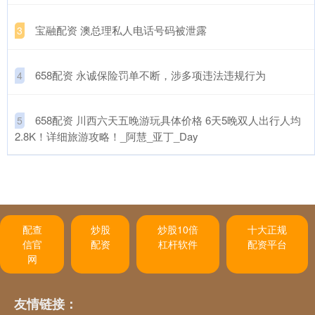
​宝融配资 澳总理私人电话号码被泄露
3
​658配资 永诚保险罚单不断，涉多项违法违规行为
4
​658配资 川西六天五晚游玩具体价格 6天5晚双人出行人均
5
2.8K！详细旅游攻略！_阿慧_亚丁_Day
配查
炒股
炒股10倍
十大正规
信官
配资
杠杆软件
配资平台
网
友情链接：