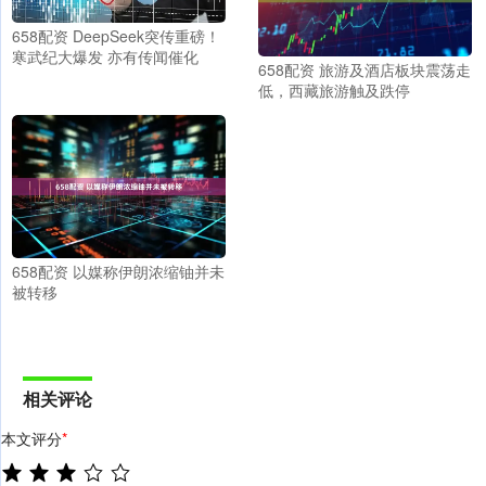
658配资 DeepSeek突传重磅！
寒武纪大爆发 亦有传闻催化
658配资 旅游及酒店板块震荡走
低，西藏旅游触及跌停
658配资 以媒称伊朗浓缩铀并未
被转移
相关评论
本文评分
*