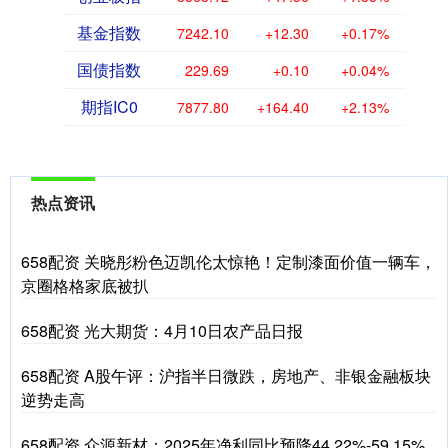
基金指数
7242.10
+12.30
+0.17%
国债指数
229.69
+0.10
+0.04%
期指IC0
7877.80
+164.40
+2.13%
热点资讯
658配资 关晓彤粉色迈凯伦太惊艳！定制漆面价值一辆车，
京圈格格家底被扒
658配资 光大期货：4月10日农产品日报
658配资 A股午评：沪指半日微跌，房地产、非银金融板块
逆势走高
658配资 众源新材：2025年净利同比预降44.22%-59.15%