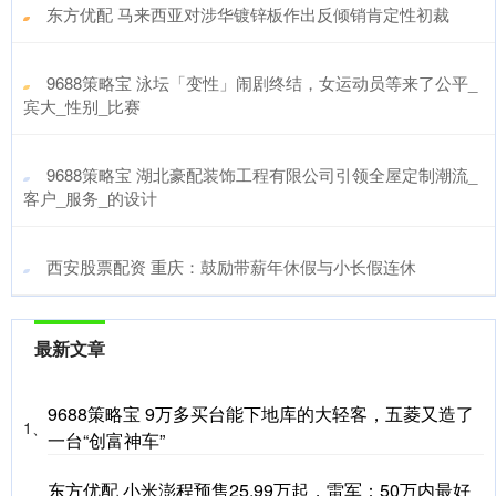
​东方优配 马来西亚对涉华镀锌板作出反倾销肯定性初裁
​9688策略宝 泳坛「变性」闹剧终结，女运动员等来了公平_
宾大_性别_比赛
​9688策略宝 湖北豪配装饰工程有限公司引领全屋定制潮流_
客户_服务_的设计
​西安股票配资 重庆：鼓励带薪年休假与小长假连休
最新文章
9688策略宝 9万多买台能下地库的大轻客，五菱又造了
1、
一台“创富神车”
东方优配 小米澎程预售25.99万起，雷军：50万内最好