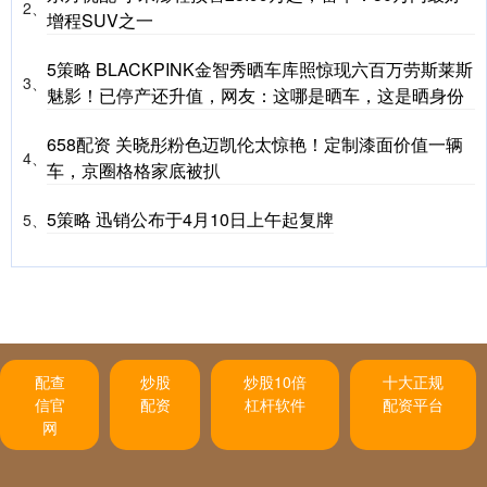
2、
增程SUV之一
5策略 BLACKPINK金智秀晒车库照惊现六百万劳斯莱斯
3、
魅影！已停产还升值，网友：这哪是晒车，这是晒身份
658配资 关晓彤粉色迈凯伦太惊艳！定制漆面价值一辆
4、
车，京圈格格家底被扒
5策略 迅销公布于4月10日上午起复牌
5、
配查
炒股
炒股10倍
十大正规
信官
配资
杠杆软件
配资平台
网